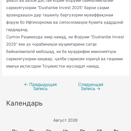
фаъол ва аъзои дастаи кории Форуми байналмилалии
сармоягузории “Dushanbe Invest 2025” барои саҳми
арзандаашон дар ташкилу баргузории муваффақонаи
форум бо Ифтихорнома ва сипосномаҳои Кумита қадрдонӣ
гардиданд.
Султон Раҳимзода зикр намуд, ки Форуми “Dushanbe Invest
2025” яке аз чорабиниҳои муҳимтарини сатҳи
байналмилалӣ мебошад, ки ба муаррифии имкониятҳои
сармоягузории кишвар, ҷалби сармояи хориҷӣ ва таҳкими
имиҷи иқтисодии Тоҷикистон мусоидат намуд.
←
Предыдущая
Следующая
Запись
Запись
→
Календарь
Август 2026