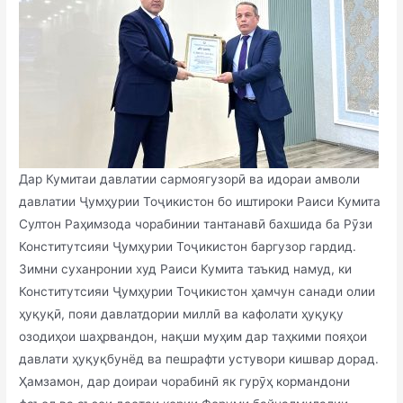
Дар Кумитаи давлатии сармоягузорӣ ва идораи амволи
давлатии Ҷумҳурии Тоҷикистон бо иштироки Раиси Кумита
Султон Раҳимзода чорабинии тантанавӣ бахшида ба Рӯзи
Конститутсияи Ҷумҳурии Тоҷикистон баргузор гардид.
Зимни суханронии худ Раиси Кумита таъкид намуд, ки
Конститутсияи Ҷумҳурии Тоҷикистон ҳамчун санади олии
ҳуқуқӣ, пояи давлатдории миллӣ ва кафолати ҳуқуқу
озодиҳои шаҳрвандон, нақши муҳим дар таҳкими пояҳои
давлати ҳуқуқбунёд ва пешрафти устувори кишвар дорад.
Ҳамзамон, дар доираи чорабинӣ як гурӯҳ кормандони