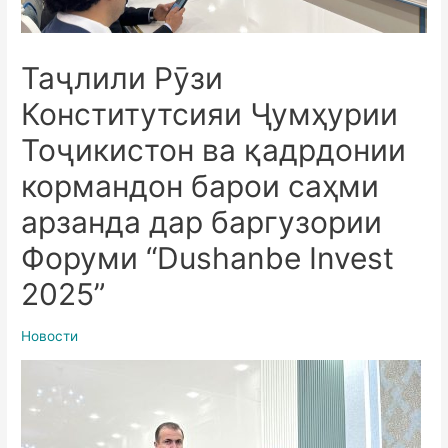
Таҷлили Рӯзи
Конститутсияи Ҷумҳурии
Тоҷикистон ва қадрдонии
кормандон барои саҳми
арзанда дар баргузории
ные
Форуми “Dushanbe Invest
2025”
Новости
ые